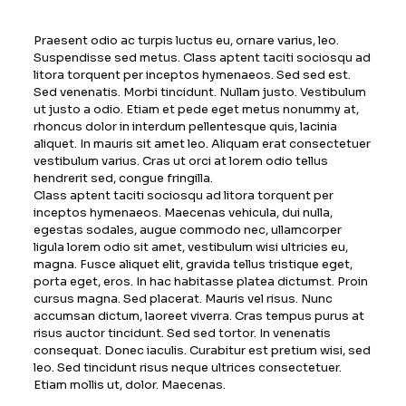
Praesent odio ac turpis luctus eu, ornare varius, leo.
Suspendisse sed metus. Class aptent taciti sociosqu ad
litora torquent per inceptos hymenaeos. Sed sed est.
Sed venenatis. Morbi tincidunt. Nullam justo. Vestibulum
ut justo a odio. Etiam et pede eget metus nonummy at,
rhoncus dolor in interdum pellentesque quis, lacinia
aliquet. In mauris sit amet leo. Aliquam erat consectetuer
vestibulum varius. Cras ut orci at lorem odio tellus
hendrerit sed, congue fringilla.
Class aptent taciti sociosqu ad litora torquent per
inceptos hymenaeos. Maecenas vehicula, dui nulla,
egestas sodales, augue commodo nec, ullamcorper
ligula lorem odio sit amet, vestibulum wisi ultricies eu,
magna. Fusce aliquet elit, gravida tellus tristique eget,
porta eget, eros. In hac habitasse platea dictumst. Proin
cursus magna. Sed placerat. Mauris vel risus. Nunc
accumsan dictum, laoreet viverra. Cras tempus purus at
risus auctor tincidunt. Sed sed tortor. In venenatis
consequat. Donec iaculis. Curabitur est pretium wisi, sed
leo. Sed tincidunt risus neque ultrices consectetuer.
Etiam mollis ut, dolor. Maecenas.