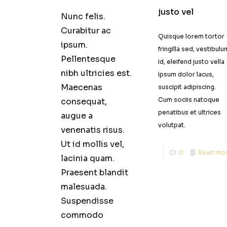
justo vel
Nunc felis.
Curabitur ac
Quisque lorem tortor
ipsum.
fringilla sed, vestibulu
Pellentesque
id, eleifend justo vella
nibh ultricies est.
ipsum dolor lacus,
Maecenas
suscipit adipiscing.
Cum sociis natoque
consequat,
penatibus et ultrices
augue a
volutpat.
venenatis risus.
Ut id mollis vel,
0
Read mo
lacinia quam.
Praesent blandit
malesuada.
Suspendisse
commodo