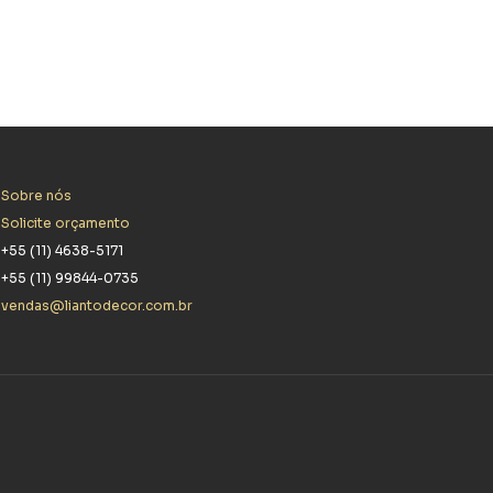
Sobre nós
Solicite orçamento
+55 (11) 4638-5171
+55 (11) 99844-0735
vendas@liantodecor.com.br