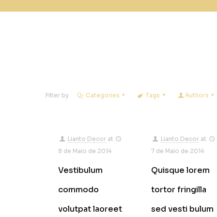
Filter by
Categories
Tags
Authors
Lianto Decor
at
Lianto Decor
at
8 de Maio de 2014
7 de Maio de 2014
Vestibulum
Quisque lorem
commodo
tortor fringilla
volutpat laoreet
sed vesti bulum