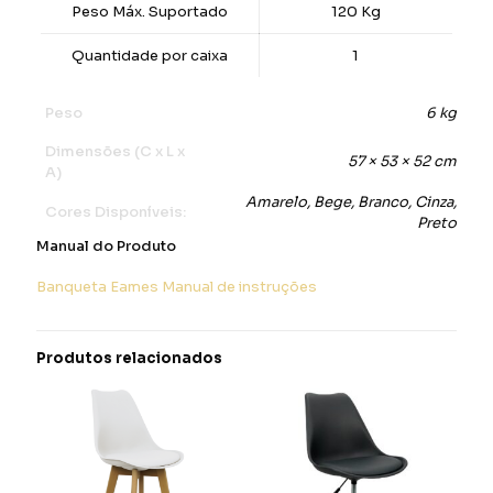
Peso Máx. Suportado
120 Kg
Quantidade por caixa
1
Peso
6 kg
Dimensões (C x L x
57 × 53 × 52 cm
A)
Amarelo, Bege, Branco, Cinza,
Cores Disponíveis:
Preto
Manual do Produto
Banqueta Eames Manual de instruções
Produtos relacionados