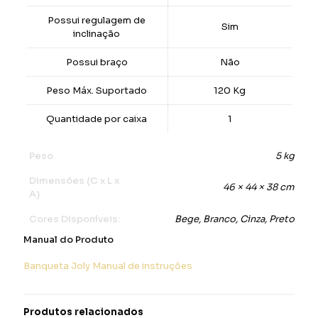
Possui regulagem de
Sim
inclinação
Possui braço
Não
Peso Máx. Suportado
120 Kg
Quantidade por caixa
1
Peso
5 kg
Dimensões (C x L x
46 × 44 × 38 cm
A)
Cores Disponíveis:
Bege, Branco, Cinza, Preto
Manual do Produto
Banqueta Joly Manual de instruções
Produtos relacionados