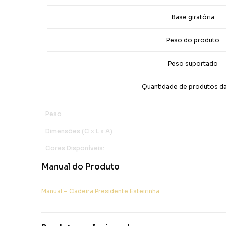
Base giratória
Peso do produto
Peso suportado
Quantidade de produtos da
Peso
Dimensões (C x L x A)
Cores Disponíveis:
Manual do Produto
Manual – Cadeira Presidente Esteirinha