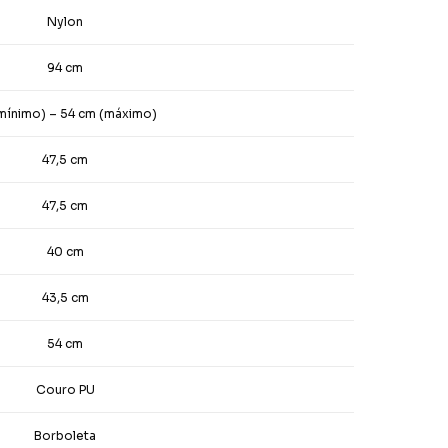
Nylon
94 cm
mínimo) – 54 cm (máximo)
47,5 cm
47,5 cm
40 cm
43,5 cm
54 cm
Couro PU
Borboleta