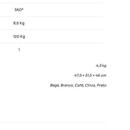
360°
8,6 Kg
120 Kg
1
4,3 kg
47,5 × 51,5 × 46 cm
Bege, Branco, Café, Cinza, Preto