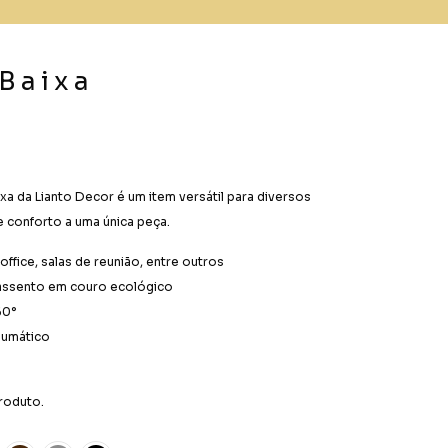
 Baixa
ixa da Lianto Decor é um item versátil para diversos
e conforto a uma única peça.
office, salas de reunião, entre outros
 assento em couro ecológico
60°
eumático
roduto.