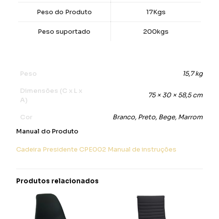
Peso do Produto
17Kgs
Peso suportado
200kgs
Peso
15,7 kg
Dimensões (C x L x
75 × 30 × 58,5 cm
A)
Cor
Branco, Preto, Bege, Marrom
Manual do Produto
Cadeira Presidente CPE002 Manual de instruções
Produtos relacionados