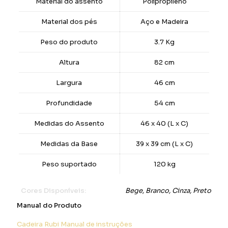
Material do assento
Polipropileno
Material dos pés
Aço e Madeira
Peso do produto
3.7 Kg
Altura
82 cm
Largura
46 cm
Profundidade
54 cm
Medidas do Assento
46 x 40 (L x C)
Medidas da Base
39 x 39 cm (L x C)
Peso suportado
120 kg
Cores Disponíveis:
Bege, Branco, Cinza, Preto
Manual do Produto
Cadeira Rubi Manual de instruções