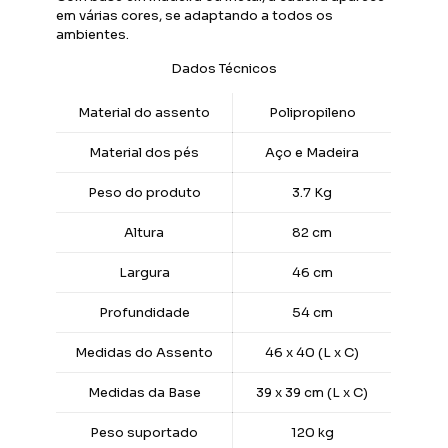
em várias cores, se adaptando a todos os
ambientes.
Dados Técnicos
Material do assento
Polipropileno
Material dos pés
Aço e Madeira
Peso do produto
3.7 Kg
Altura
82 cm
Largura
46 cm
Profundidade
54 cm
Medidas do Assento
46 x 40 (L x C)
Medidas da Base
39 x 39 cm (L x C)
Peso suportado
120 kg