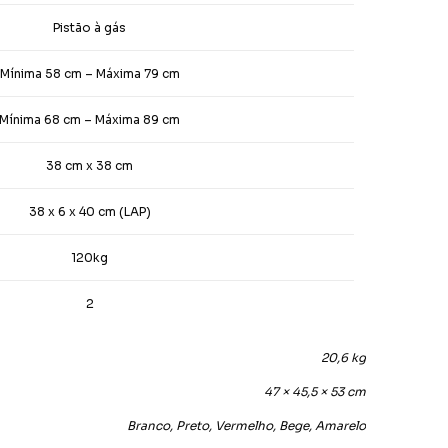
Pistão à gás
Mínima 58 cm – Máxima 79 cm
Mínima 68 cm – Máxima 89 cm
38 cm x 38 cm
38 x 6 x 40 cm (LAP)
120kg
2
20,6 kg
47 × 45,5 × 53 cm
Branco, Preto, Vermelho, Bege, Amarelo