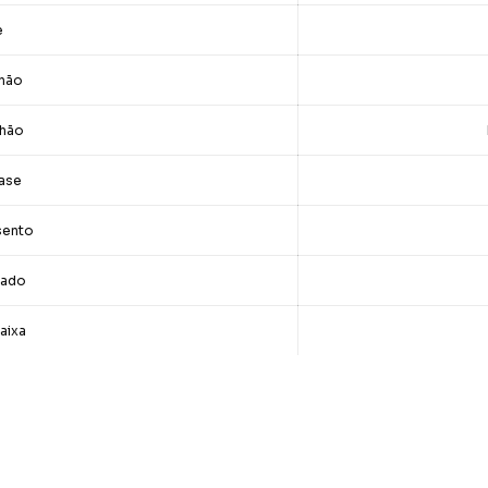
e
chão
chão
ase
sento
tado
aixa