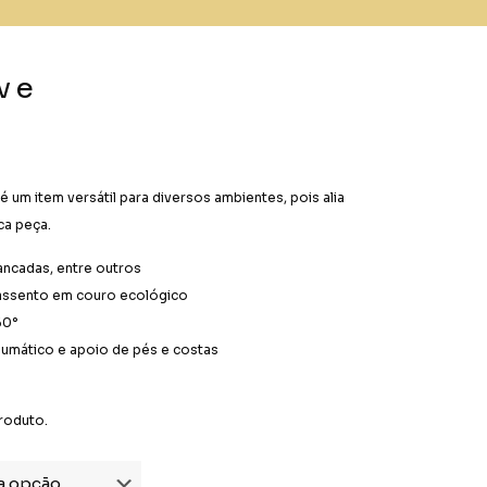
ve
um item versátil para diversos ambientes, pois alia
ca peça.
bancadas, entre outros
 assento em couro ecológico
60°
eumático e apoio de pés e costas
roduto.