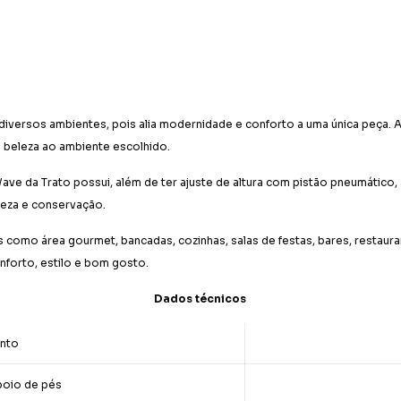
diversos ambientes, pois alia modernidade e conforto a uma única peça. A
 beleza ao ambiente escolhido.
ave da Trato possui, além de ter ajuste de altura com pistão pneumático
peza e conservação.
mo área gourmet, bancadas, cozinhas, salas de festas, bares, restaurant
nforto, estilo e bom gosto.
Dados técnicos
ento
apoio de pés