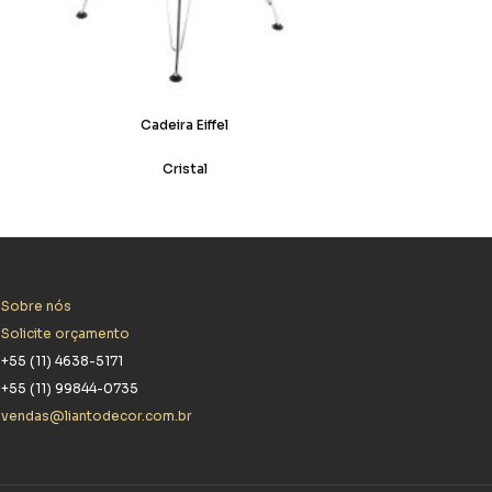
Cadeira Eiffel
Cristal
Sobre nós
Solicite orçamento
+55 (11) 4638-5171
+55 (11) 99844-0735
vendas@liantodecor.com.br