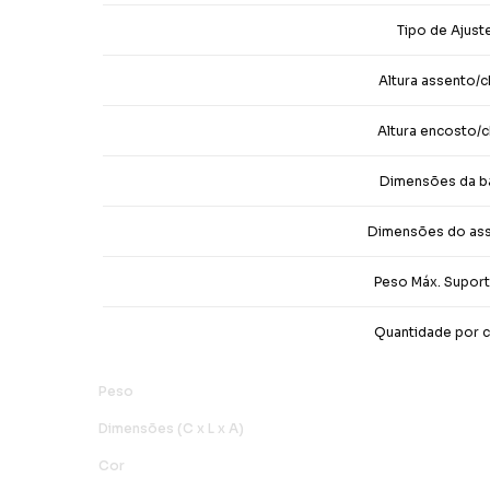
Tipo de Ajust
Altura assento/
Altura encosto/
Dimensões da b
Dimensões do as
Peso Máx. Supor
Quantidade por c
Peso
Dimensões (C x L x A)
Cor