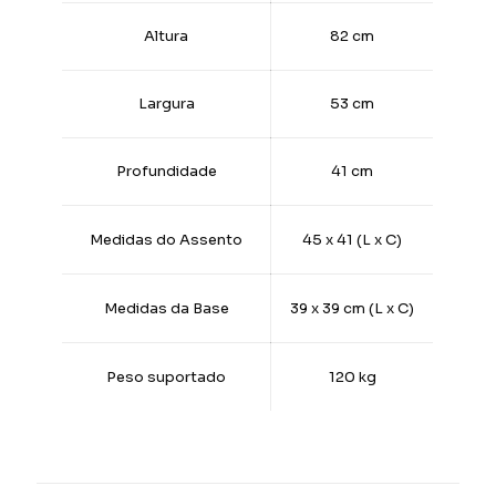
Altura
82 cm
Largura
53 cm
Profundidade
41 cm
Medidas do Assento
45 x 41 (L x C)
Medidas da Base
39 x 39 cm (L x C)
Peso suportado
120 kg