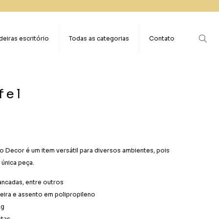
eiras escritório
Todas as categorias
Contato
fel
o Decor é um item versátil para diversos ambientes, pois
 única peça.
bancadas, entre outros
eira e assento em polipropileno
Kg
stas