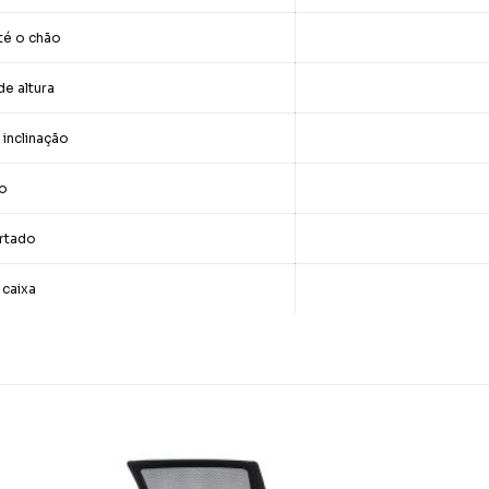
té o chão
e altura
inclinação
ço
rtado
 caixa