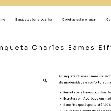
ome
Banquetas bar e cozinha
Cadeiras estar e jantar
Cad
nqueta Charles Eames Eif
A Banqueta Charles Eames da Liant
alia modernidade e conforto à uma
Perfeita para bares, cozinhas, 
Estrutura em Aço, base em mad
Base Fixa que Suporta até 120 
Altura Fixa e apoio de pés e co