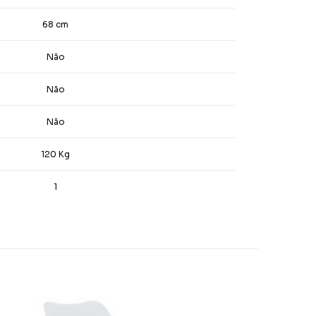
68 cm
Não
Não
Não
120 Kg
1