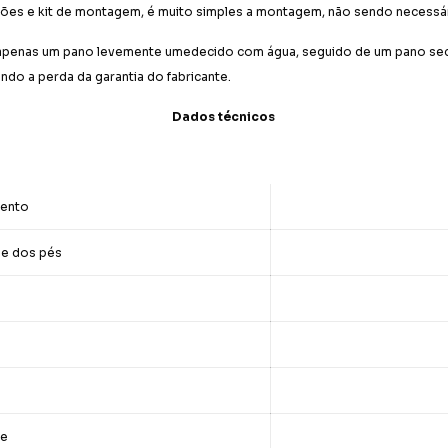
ões e kit de montagem, é muito simples a montagem, não sendo necessári
m apenas um pano levemente umedecido com água, seguido de um pano seco
ando a perda da garantia do fabricante.
Dados técnicos
sento
a e dos pés
de