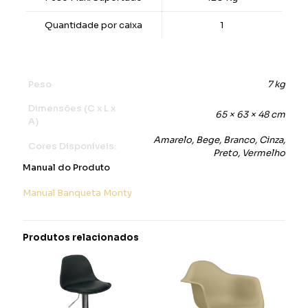
Quantidade por caixa
1
Peso
7 kg
Dimensões (C x L x
65 × 63 × 48 cm
A)
Amarelo, Bege, Branco, Cinza,
Cores Disponíveis:
Preto, Vermelho
Manual do Produto
Manual Banqueta Monty
Produtos relacionados