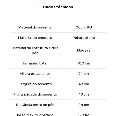
Dados técnicos
Material do assento
Couro PU
Material do encosto
Polipropileno
Material da estrutura e dos
Madeira
pés
Tamanho total
100 cm
Altura do assento
74 cm
Largura do assento
48 cm
Profundidade do assento
43 cm
Distância entre os pés
44 cm
Peso Máx. Suportado
120 Kg