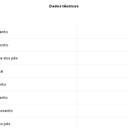
Dados técnicos
sento
costo
a e dos pés
al
ento
sento
assento
os pés