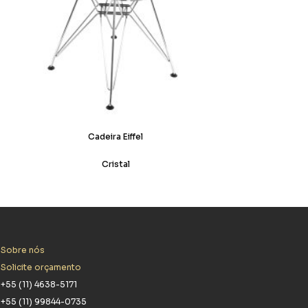
Cadeira Eiffel
Cristal
Sobre nós
Solicite orçamento
+55 (11) 4638-5171
+55 (11) 99844-0735