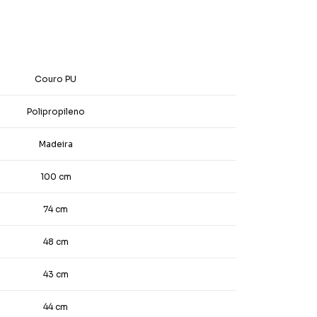
Couro PU
Polipropileno
Madeira
100 cm
74 cm
48 cm
43 cm
44 cm