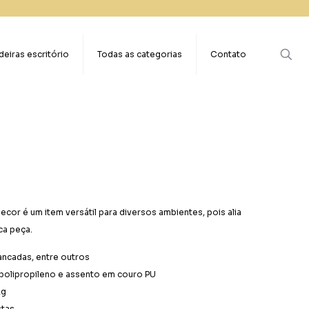
eiras escritório
Todas as categorias
Contato
cor é um item versátil para diversos ambientes, pois alia
ca peça.
bancadas, entre outros
 polipropileno e assento em couro PU
Kg
stas