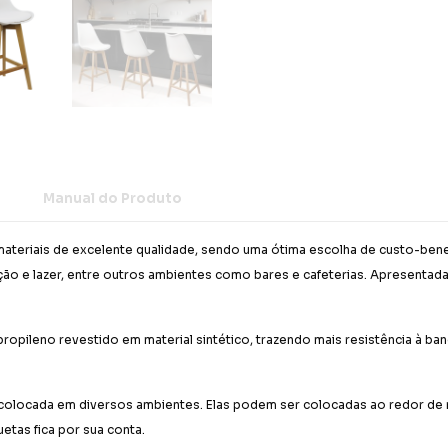
Manual do Produto
materiais de excelente qualidade, sendo uma ótima escolha de custo-bene
eação e lazer, entre outros ambientes como bares e cafeterias. Apresent
opileno revestido em material sintético, trazendo mais resistência à ban
a colocada em diversos ambientes. Elas podem ser colocadas ao redor d
uetas fica por sua conta.