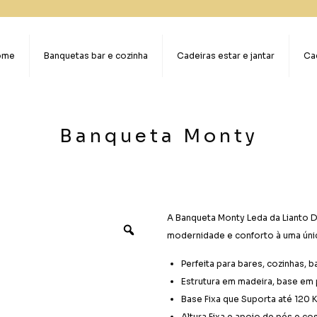
ome
Banquetas bar e cozinha
Cadeiras estar e jantar
Cad
Banqueta Monty
A Banqueta Monty Leda da Lianto De
modernidade e conforto à uma úni
Perfeita para bares, cozinhas, 
Estrutura em madeira, base em
Base Fixa que Suporta até 120 
Altura Fixa e apoio de pés e co