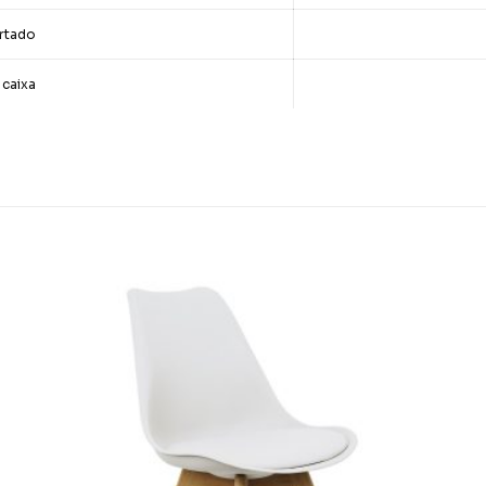
rtado
 caixa