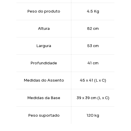
Peso do produto
4.5 Kg
Altura
82 cm
Largura
53 cm
Profundidade
41 cm
Medidas do Assento
45 x 41 (L x C)
Medidas da Base
39 x 39 cm (L x C)
Peso suportado
120 kg