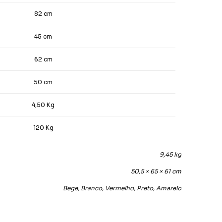
82 cm
45 cm
62 cm
50 cm
4,50 Kg
120 Kg
9,45 kg
50,5 × 65 × 61 cm
Bege, Branco, Vermelho, Preto, Amarelo