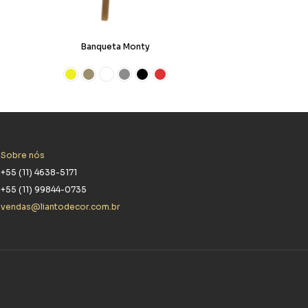
Banqueta Monty
Sobre nós
+55 (11) 4638-5171
+55 (11) 99844-0735
vendas@liantodecor.com.br