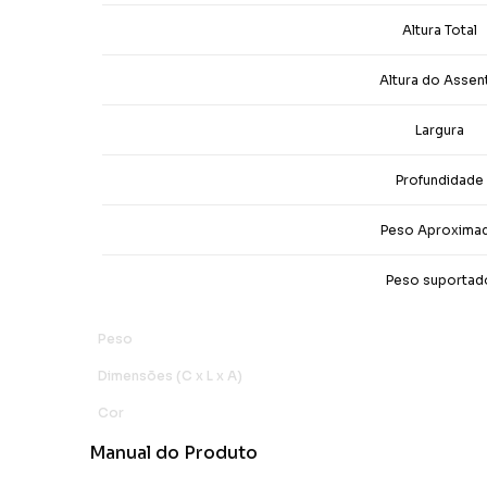
Altura Total
Altura do Assen
Largura
Profundidade
Peso Aproxima
Peso suportad
Peso
Dimensões (C x L x A)
Cor
Manual do Produto