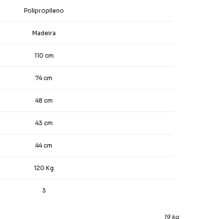
Polipropileno
Madeira
110 cm
74 cm
48 cm
43 cm
44 cm
120 Kg
3
19 kg