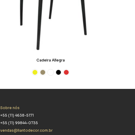
Cadeira Allegra
Sobre nós
+55 (11) 4638-5171
+55 (11) 99844-0735
vendas@liantodecor.com.br