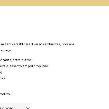
m item versátil para diversos ambientes, pois alia
ca peça.
bancadas, entre outros
eira e assento em polipropileno
Kg
stas
roduto.