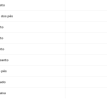
osto
e dos pés
sto
nto
nto
ssento
s pés
tado
aixa