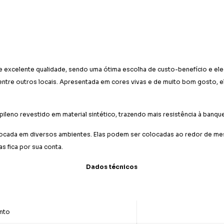
de excelente qualidade, sendo uma ótima escolha de custo-benefício e el
r, entre outros locais. Apresentada em cores vivas e de muito bom gosto,
leno revestido em material sintético, trazendo mais resistência à banque
olocada em diversos ambientes. Elas podem ser colocadas ao redor de m
s fica por sua conta.
Dados técnicos
ento