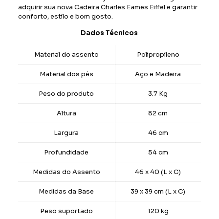
adquirir sua nova Cadeira Charles Eames Eiffel e garantir
conforto, estilo e bom gosto.
Dados Técnicos
Material do assento
Polipropileno
Material dos pés
Aço e Madeira
Peso do produto
3.7 Kg
Altura
82 cm
Largura
46 cm
Profundidade
54 cm
Medidas do Assento
46 x 40 (L x C)
Medidas da Base
39 x 39 cm (L x C)
Peso suportado
120 kg