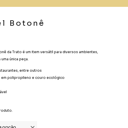
el Botonê
onê da Trato é um item versátil para diversos ambientes,
a uma única peça.
estaurantes, entre outros
o em polipropileno e couro ecológico
ável
roduto.