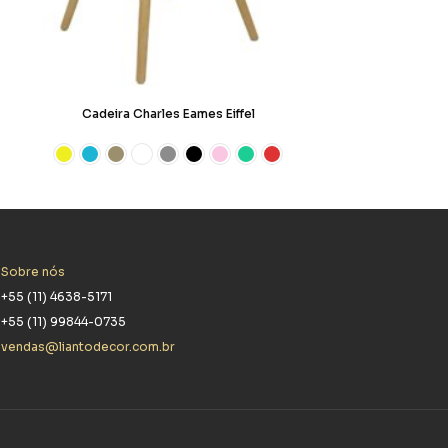
Cadeira Charles Eames Eiffel
Sobre nós
+55 (11) 4638-5171
+55 (11) 99844-0735
vendas@liantodecor.com.br