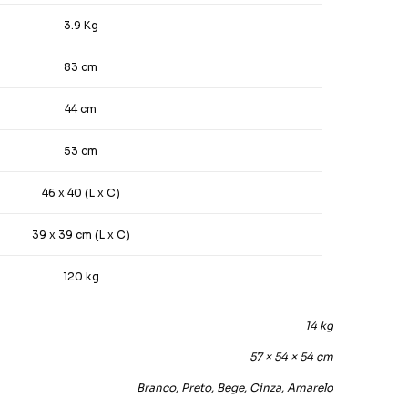
3.9 Kg
83 cm
44 cm
53 cm
46 x 40 (L x C)
39 x 39 cm (L x C)
120 kg
14 kg
57 × 54 × 54 cm
Branco, Preto, Bege, Cinza, Amarelo