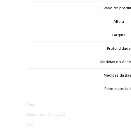
Peso do produ
Altura
Largura
Profundidade
Medidas do Ass
Medidas da Ba
Peso suporta
Peso
Dimensões (C x L x A)
Cor