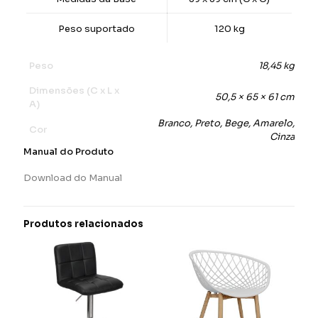
Peso suportado
120 kg
Peso
18,45 kg
Dimensões (C x L x
50,5 × 65 × 61 cm
A)
Branco, Preto, Bege, Amarelo,
Cor
Cinza
Manual do Produto
Download do Manual
Produtos relacionados