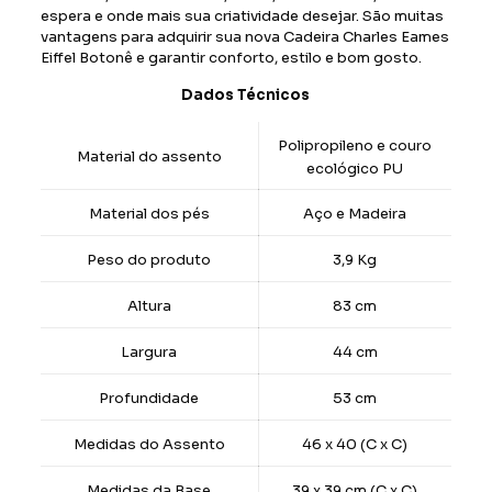
espera e onde mais sua criatividade desejar.
São muitas
vantagens para adquirir sua nova Cadeira Charles Eames
Eiffel Botonê e garantir conforto, estilo e bom gosto.
Dados Técnicos
Polipropileno e couro
Material do assento
ecológico PU
Material dos pés
Aço e Madeira
Peso do produto
3,9 Kg
Altura
83 cm
Largura
44 cm
Profundidade
53 cm
Medidas do Assento
46 x 40 (C x C)
Medidas da Base
39 x 39 cm (C x C)