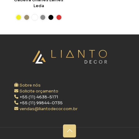
Leda
Sobre nós
Solicite orçamento
+55 (11) 4638-5171
+55 (11) 99844-0735
vendas@liantodecor.com.br